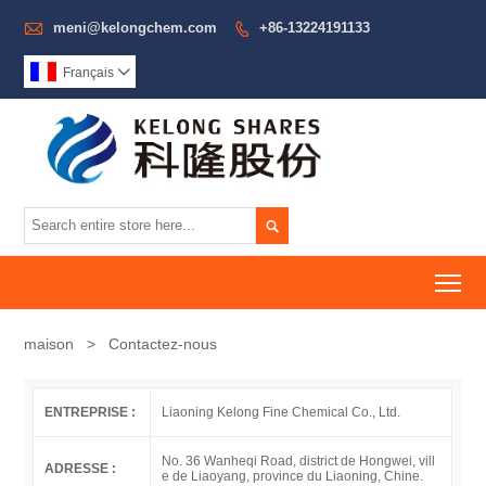

meni@kelongchem.com
+86-13224191133

Français


To
maison
>
Contactez-nous
ENTREPRISE :
Liaoning Kelong Fine Chemical Co., Ltd.
No. 36 Wanheqi Road, district de Hongwei, vill
ADRESSE :
e de Liaoyang, province du Liaoning, Chine.