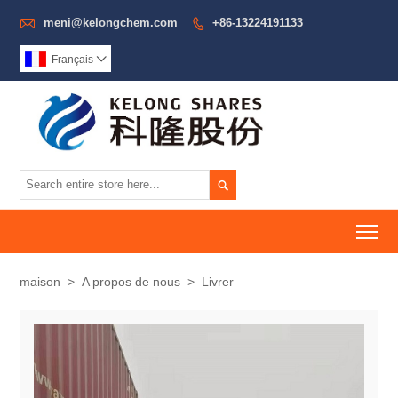

meni@kelongchem.com
+86-13224191133

Français


To
maison
>
A propos de nous
>
Livrer