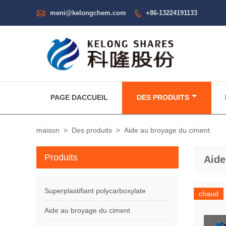

meni@kelongchem.com
+86-13224191133

PAGE DACCUEIL
DES PRODUITS
maison
>
Des produits
>
Aide au broyage du ciment
Produits
Aide
Superplastifiant polycarboxylate
chaud
Aide au broyage du ciment