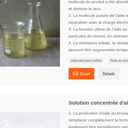
molécule du produit a été absorbé
et diminue le taux.
2. La molécule polaire de l'aide
neutraliser avec la charge électr
3. La fonction ultime de l'aide 
particules de ciment, en obtenant
4. La résistance initiale, la rés
peuvent être augmentées lorsque
adjuvant pour béton
Aide au br

Email
Détails
Solution concentrée d'a
1. La production d'aide au broy
remplacer complètement la formu
également être partiellement re