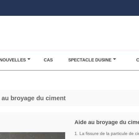
NOUVELLES
CAS
SPECTACLE DUSINE
C
 au broyage du ciment
Aide au broyage du cim
1. La fissure de la particule de c