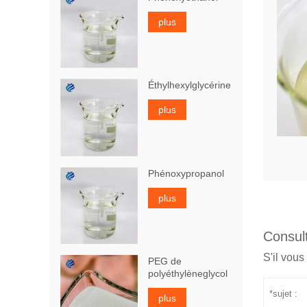
plus
Éthylhexylglycérine
plus
Phénoxypropanol
plus
Consult
S'il vous
PEG de
polyéthylèneglycol
plus