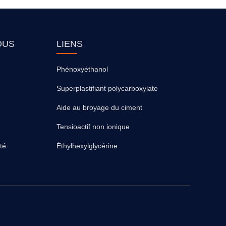
OUS
LIENS
Phénoxyéthanol
Superplastifiant polycarboxylate
Aide au broyage du ciment
Tensioactif non ionique
ité
Éthylhexylglycérine