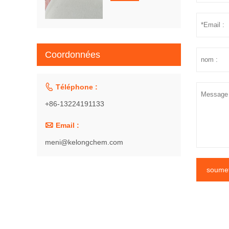
Coordonnées

Téléphone :
+86-13224191133

Email :
meni@kelongchem.com
soumet