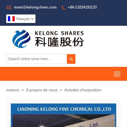

meni@kelongchem.com
+86-13224191133

Français


To
maison
>
A propos de nous
>
Activités d'exposition