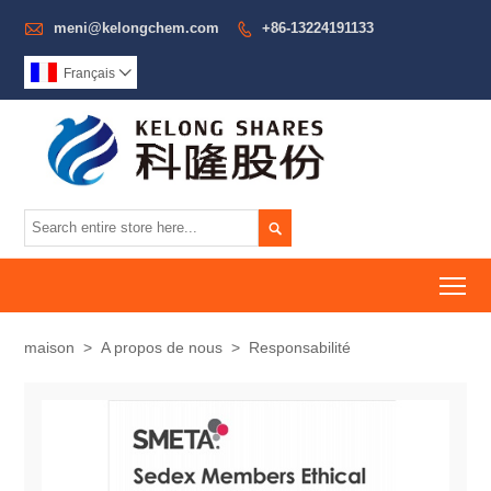

meni@kelongchem.com
+86-13224191133

Français


To
maison
>
A propos de nous
>
Responsabilité