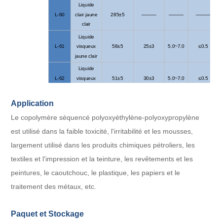
Liquide
L-60
clair jaune
285±5
———
———
———
clair
Liquide
L-61
visqueux
58±5
25±3
5.0~7.0
≤0.5
jaune clair
Liquide
L-62
visqueux
51±5
30±3
5.0~7.0
≤0.5
jaune
Liquide
Application
L-64
38,5±3
Test réel
5.0~7.0
≤0.5
jaune clair
Le copolymère séquencé polyoxyéthylène-polyoxypropylène
est utilisé dans la faible toxicité, l'irritabilité et les mousses,
largement utilisé dans les produits chimiques pétroliers, les
textiles et l'impression et la teinture, les revêtements et les
peintures, le caoutchouc, le plastique, les papiers et le
traitement des métaux, etc.
Paquet et Stockage