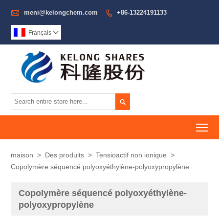

meni@kelongchem.com
+86-13224191133

Français


To
maison
>
Des produits
>
Tensioactif non ionique
>
Copolymère séquencé polyoxyéthylène-polyoxypropylène
Copolymère séquencé polyoxyéthylène-
polyoxypropylène