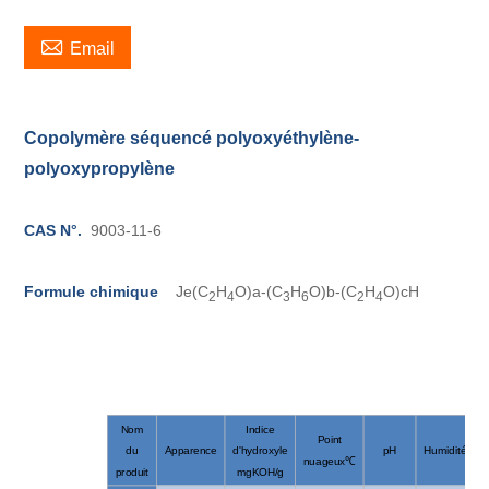

Email
Copolymère séquencé polyoxyéthylène-
polyoxypropylène
CAS N°.
9003-11-6
Formule chimique
Je(C
H
O)a-(C
H
O)b-(C
H
O)cH
2
4
3
6
2
4
Nom
Indice
Point
du
Apparence
d'hydroxyle
pH
Humidité%
nuageux℃
produit
mgKOH/g